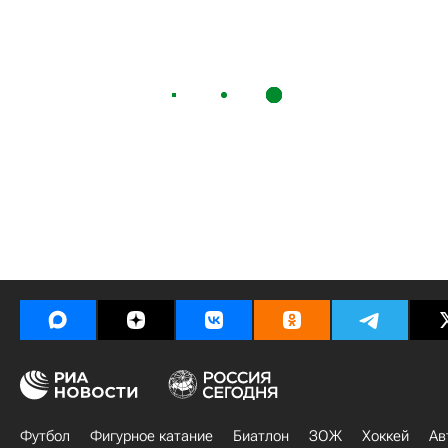
Футбол
Фигурное катание
Биатлон
ЗОЖ
Хоккей
Ав