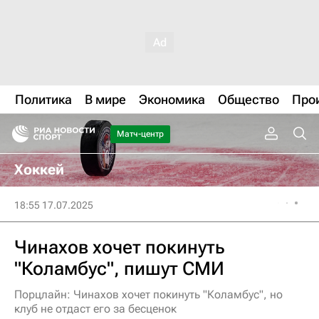
Политика
В мире
Экономика
Общество
Про
Матч-центр
Хоккей
18:55 17.07.2025
Чинахов хочет покинуть
"Коламбус", пишут СМИ
Порцлайн: Чинахов хочет покинуть "Коламбус", но
клуб не отдаст его за бесценок