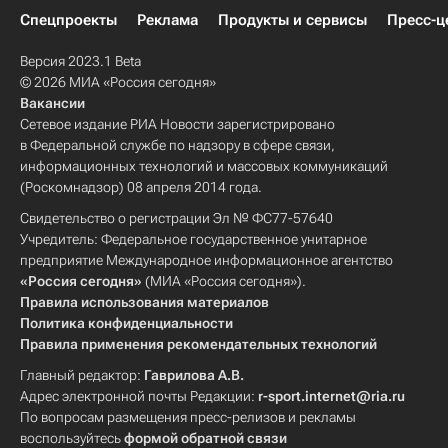
Спецпроекты
Реклама
Продукты и сервисы
Пресс-ц
Версия 2023.1 Beta
© 2026 МИА «Россия сегодня»
Вакансии
Сетевое издание РИА Новости зарегистрировано
в Федеральной службе по надзору в сфере связи,
информационных технологий и массовых коммуникаций
(Роскомнадзор) 08 апреля 2014 года.
Свидетельство о регистрации Эл № ФС77-57640
Учредитель: Федеральное государственное унитарное
предприятие Международное информационное агентство
«Россия сегодня»
(МИА «Россия сегодня»).
Правила использования материалов
Политика конфиденциальности
Правила применения рекомендательных технологий
Главный редактор:
Гаврилова А.В.
Адрес электронной почты Редакции:
r-sport.internet@ria.ru
По вопросам размещения пресс-релизов и рекламы
воспользуйтесь
формой обратной связи