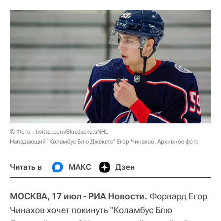
© Фото : twitter.com/BlueJacketsNHL
Нападающий "Коламбус Блю Джекетс" Егор Чинахов. Архивное фото
Читать в
МАКС
Дзен
МОСКВА, 17 июл - РИА Новости.
Форвард Егор
Чинахов хочет покинуть "Коламбус Блю