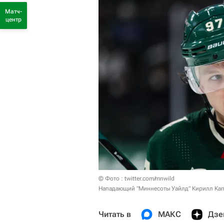
Матч-
центр
© Фото : twitter.com/mnwild
Нападающий "Миннесоты Уайлд" Кирилл Кап
Читать в
МАКС
Дзе