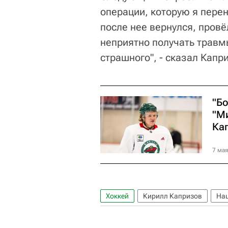
операции, которую я перен
после нее вернулся, провё
неприятно получать травм
страшного", - сказал Капр
"Бо
"М
Ка
7 мая
Хоккей
Кирилл Капризов
Нац