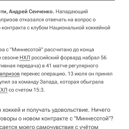
ти, Андрей Сенченко.
Нападающий
призов отказался отвечать на вопрос о
о контракта с клубом Национальной хоккейной
а с "Миннесотой" рассчитано до конца
м сезоне
НХЛ
российский форвард набрал 56
ативная передача) в 41 матче регулярного
апризов
перенес операцию. 13 июля он принял
тупил за команду Запада, которая обыграла
КХЛ
со счетом 15:3.
 хоккей и получать удовольствие. Ничего
говоры о новом контракте с "Миннесотой"?
сается моего самочувствия с учётом