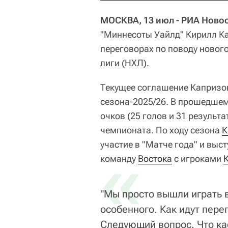
МОСКВА, 13 июл - РИА Новос
"Миннесоты Уайлд" Кирилл Ка
переговорах по поводу новог
лиги (НХЛ).
Текущее соглашение Капризов
сезона-2025/26. В прошедше
очков (25 голов и 31 результ
чемпионата. По ходу сезона
К
участие в "Матче года" и выс
«
команду
Востока
с игроками
"Мы просто вышли играть в
особенного. Как идут пере
Следующий вопрос. Что ка