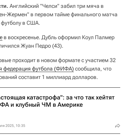
ти.
Английский "Челси" забил три мяча в
ен-Жермен" в первом тайме финального матча
 футболу в США.
е
в воскресенье. Дубль оформил Коул Палмер
тличился Жуан Педро (43).
вые проходит в новом формате с участием 32
 федерация футбола (ФИФА)
сообщила, что
ваний составит 1 миллиард долларов.
стоящая катастрофа": за что так хейтят
ФА и клубный ЧМ в Америке
ля 2025, 10:35