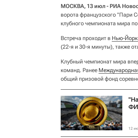
МОСКВА, 13 июл - РИА Новос
ворота французского "Пари С
клубного чемпионата мира по
Встреча проходит в
Нью-Йорк
(22-я и 30-я минуты), также о
Клубный чемпионат мира впер
команд. Ранее
Международная
общий призовой фонд соревно
"На
ФИ
12 ию