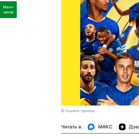
Матч-
центр
© Соцсети турнира
Читать в
МАКС
Дзе