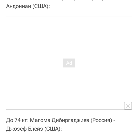
Андониан (США);
До 74 кг: Магома Дибиргаджиев (Россия) -
Джозеф Блейз (США);