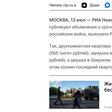
Читать ria.ru в
Дзен
МОСКВА, 12 июл — РИА Ново
публикуют объявления о сроч
российских войск, выяснило 
Так, двухкомнатная квартира
(565 тысяч рублей), однушка 
рублей), а двушка в Широком 
этом хозяин последней кварт
Жи
бе
5 июл