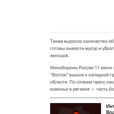
Также выросло количество о
готовы вывезти мусор и убра
жильцов.
Минобороны России 11 июня з
"Восток" вышли к западной г
области. По словам пресс-се
военных в регионе — часть б
Ин
Во