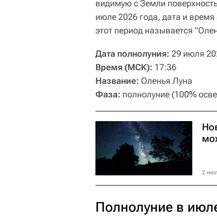
видимую с Земли поверхность 
июле 2026 года, дата и время
этот период называется "Оле
Дата полнолуния:
29 июля 20
Время (МСК):
17:36
Название:
Оленья Луна
Фаза:
полнолуние (100% осв
Нов
мо
2 июл
Полнолуние в июл