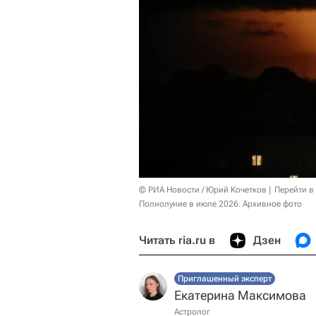
© РИА Новости / Юрий Кочетков
Перейти в
Полнолуние в июле 2026. Архивное фото
Читать ria.ru в
Дзен
Приглашенный эксперт
Екатерина Максимова
Астролог