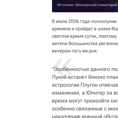
В июле 2026 года полнолуние 
времени и пройдет в знаке Во
светлое время суток, поэтом
жители большинства регионов
«
вечером того же дня.
"Особенностью данного пол
Луной встанет близко план
астрологии Плутон отвеча
изменения, а Юпитер за в
время могут произойти си
особенно связанные с ин
накопление военной обстан