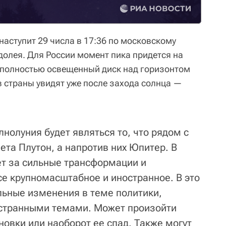
наступит 29 числа в 17:36 по московскому
долея. Для России момент пика придется на
у полностью освещенный диск над горизонтом
 страны увидят уже после захода солнца —
нолуния будет являться то, что рядом с
ета Плутон, а напротив них Юпитер. В
ет за сильные трансформации и
се крупномасштабное и иностранное. В это
льные изменения в теме политики,
остранными темами. Может произойти
овки или наоборот ее спад. Также могут