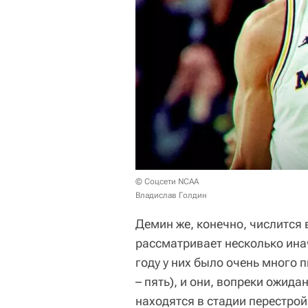
© Соцсети NCAA
Владислав Голдин
Демин же, конечно, числится в
рассматривает несколько инач
году у них было очень много 
– пять), и они, вопреки ожида
находятся в стадии перестро