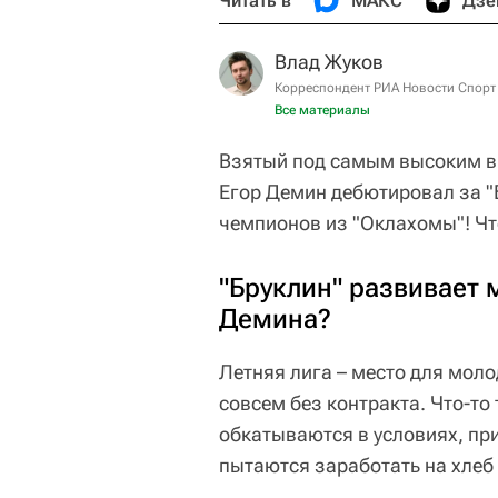
Читать в
МАКС
Дзе
Влад Жуков
Корреспондент РИА Новости Спорт
Все материалы
Взятый под самым высоким в
Егор Демин дебютировал за "Б
чемпионов из "Оклахомы"! Чт
"Бруклин" развивает 
Демина?
Летняя лига – место для моло
совсем без контракта. Что-т
обкатываются в условиях, пр
пытаются заработать на хлеб