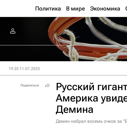
Политика
В мире
Экономика
19:35 11.07.2025
Русский гигант
Поделиться
Америка увиде
Демина
Демин набрал восемь очков за "Б