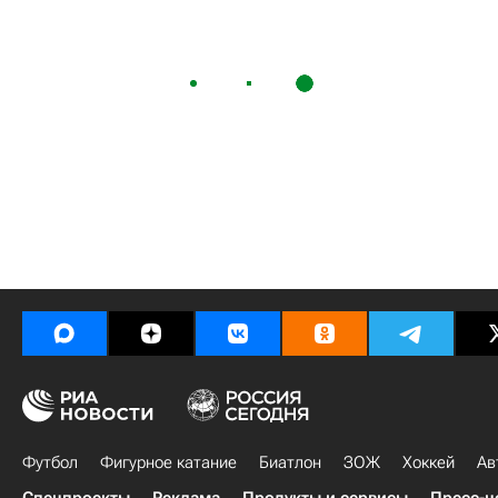
Футбол
Фигурное катание
Биатлон
ЗОЖ
Хоккей
Ав