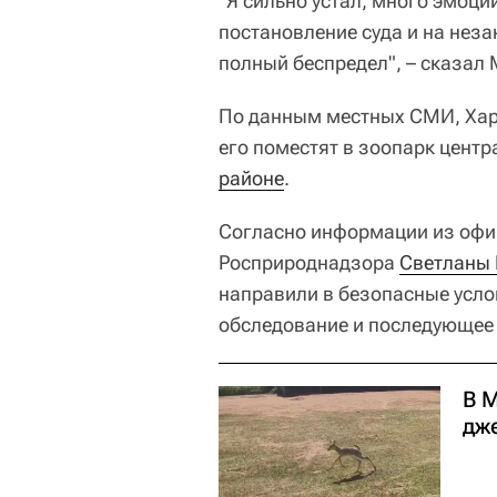
"Я сильно устал, много эмоци
постановление суда и на нез
полный беспредел", – сказал 
По данным местных СМИ, Хар
его поместят в зоопарк центр
районе
.
Согласно информации из офи
Росприроднадзора
Светланы
направили в безопасные усло
обследование и последующее
В 
дж