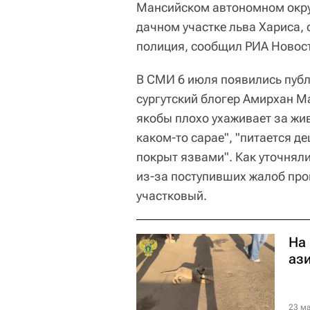
Мансийском автономном окру
дачном участке льва Хариса,
полиция, сообщил РИА Новости
В СМИ 6 июля появились публ
сургутский блогер Амирхан М
якобы плохо ухаживает за жив
каком-то сарае", "питается 
покрыт язвами". Как уточнял
из-за поступивших жалоб про
участковый.
На
аз
23 ма