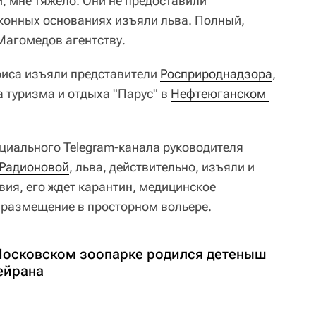
й, мне тяжело. Они не предоставили
аконных основаниях изъяли льва. Полный,
Магомедов агентству.
иса изъяли представители
Росприроднадзора
,
а туризма и отдыха "Парус" в
Нефтеюганском 
циального Telegram-канала руководителя
 Радионовой
, льва, действительно, изъяли и
вия, его ждет карантин, медицинское
 размещение в просторном вольере.
Московском зоопарке родился детеныш
ейрана