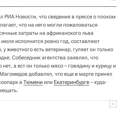
 РИА Новости, что сведения в прессе о плохом
олагает, что на него могли пожаловаться
есячные затраты на африканского льва
6 июля исполнится ровно год, составляют
 у животного есть ветеринар, гуляет он только
одке. Собеседник агентства заявлял, что
 нет, а ест он только мясо – говядину и курицу и
 Магомедов добавлял, что еще в марте принял
зоопарк в
Тюмени
или
Екатеринбурге
– куда-
вещать.