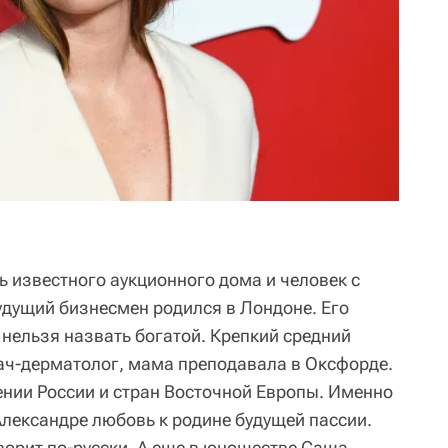
ь известного аукционного дома и человек с
удущий бизнесмен родился в Лондоне. Его
нельзя назвать богатой. Крепкий средний
ач-дерматолог, мама преподавала в Оксфорде.
нии России и стран Восточной Европы. Именно
Александре любовь к родине будущей пассии.
ворит по-русски. А еще в юношестве Саша