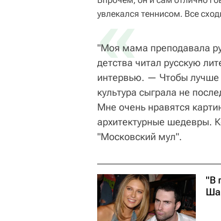
«
увлекался теннисом. Все сход
"Моя мама преподавала рус
детства читал русскую лит
интервью. — Чтобы лучше п
культура сыграла не посл
Мне очень нравятся карти
архитектурные шедевры. 
"Московский мул".
"В 
Ша