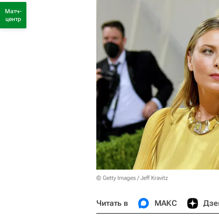
Матч-
центр
© Getty Images / Jeff Kravitz
Читать в
МАКС
Дзе