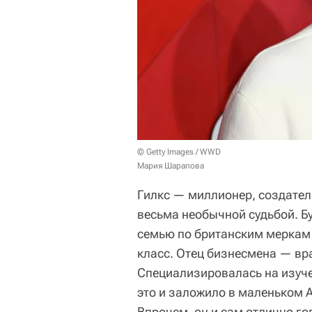
© Getty Images / WWD
Мария Шарапова
Гилкс — миллионер, создател
весьма необычной судьбой. Б
семью по британским меркам 
класс. Отец бизнесмена — вр
Специализировалась на изуче
это и заложило в маленьком 
Впрочем, он и сам отлично го