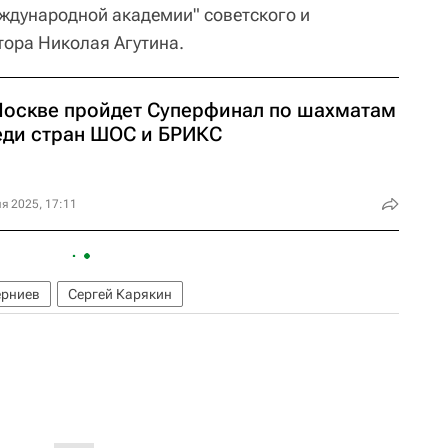
ждународной академии" советского и
тора Николая Агутина.
Москве пройдет Суперфинал по шахматам
еди стран ШОС и БРИКС
я 2025, 17:11
ерниев
Сергей Карякин