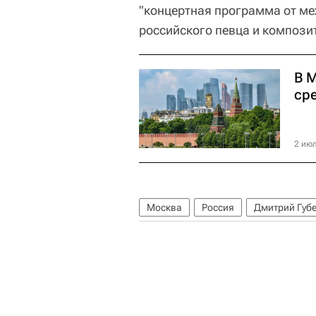
"концертная программа от ме
российского певца и компози
В 
ср
2 июл
Москва
Россия
Дмитрий Губ