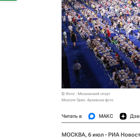
© Фото : Московский спорт
Moscow Open. Архивное фото
Читать в
МАКС
Дзе
МОСКВА, 6 июл - РИА Новос