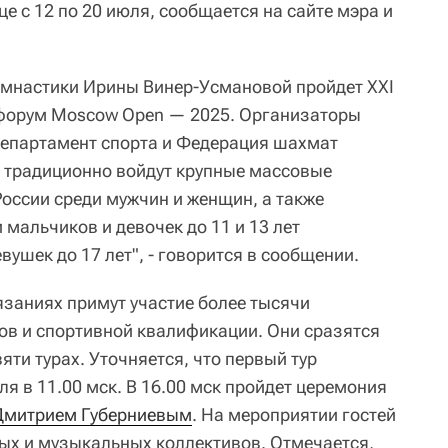
е с 12 по 20 июля, сообщается на сайте мэра и
гимнастики Ирины Винер-Усмановой пройдет XXI
орум Moscow Open — 2025. Организаторы
епартамент спорта и Федерация шахмат
а традиционно войдут крупные массовые
России среди мужчин и женщин, а также
мальчиков и девочек до 11 и 13 лет
вушек до 17 лет", - говорится в сообщении.
тязаниях примут участие более тысячи
в и спортивной квалификации. Они сразятся
яти турах. Уточняется, что первый тур
я в 11.00 мск. В 16.00 мск пройдет церемония
Дмитрием Губерниевым
. На мероприятии гостей
ых и музыкальных коллективов. Отмечается,