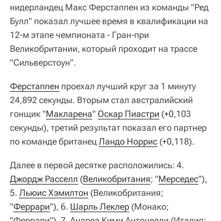
нидерландец Макс Ферстаппен из команды "Ред
Булл" показал лучшее время в квалификации на
12-м этапе чемпионата - Гран-при
Великобритании, который проходит на трассе
"Сильверстоун".
Ферстаппен
проехал лучший круг за 1 минуту
24,892 секунды. Вторым стал австралийский
гонщик "
Макларена
"
Оскар Пиастри
(+0,103
секунды), третий результат показал его партнер
по команде британец
Ландо Норрис
(+0,118).
Далее в первой десятке расположились: 4.
Джордж Расселл
(
Великобритания
; "
Мерседес
"),
5.
Льюис Хэмилтон
(Великобритания;
"
Феррари
"), 6.
Шарль Леклер
(Монако;
"Феррари"), 7. Андреа Кими Антонелли (Италия;