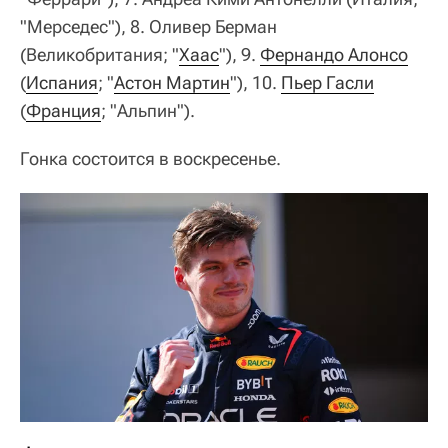
"Мерседес"), 8. Оливер Берман
(Великобритания; "
Хаас
"), 9.
Фернандо Алонсо
(
Испания
; "
Астон Мартин
"), 10.
Пьер Гасли
(
Франция
; "Альпин").
Гонка состоится в воскресенье.