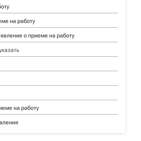
боту
еме на работу
аявление о приеме на работу
указать
иеме на работу
вления