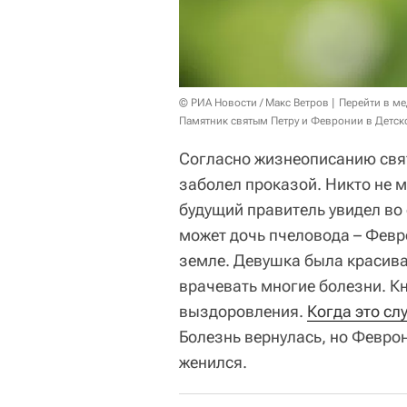
© РИА Новости / Макс Ветров
Перейти в м
Памятник святым Петру и Февронии в Детс
Согласно жизнеописанию свят
заболел проказой. Никто не мо
будущий правитель увидел во 
может дочь пчеловода – Февр
земле. Девушка была красива,
врачевать многие болезни. Кн
выздоровления.
Когда это сл
Болезнь вернулась, но Феврон
женился.