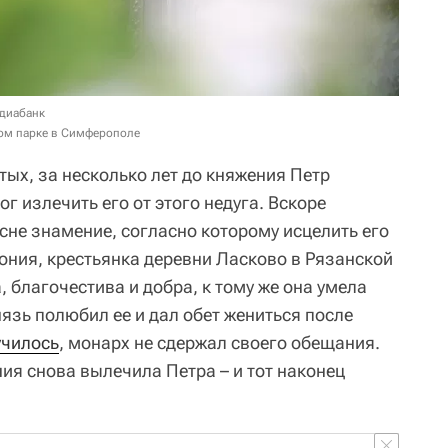
едиабанк
ком парке в Симферополе
ых, за несколько лет до княжения Петр
г излечить его от этого недуга. Вскоре
сне знамение, согласно которому исцелить его
ония, крестьянка деревни Ласково в Рязанской
 благочестива и добра, к тому же она умела
язь полюбил ее и дал обет жениться после
училось
, монарх не сдержал своего обещания.
ия снова вылечила Петра – и тот наконец