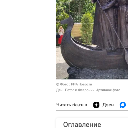
© Фото : РИА Новости
День Петра и Февронии. Архивное фото
Читать ria.ru в
Дзен
Оглавление