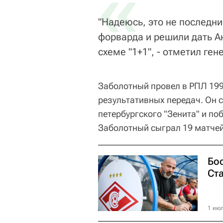
«
"Надеюсь, это не последн
форварда и решили дать А
схеме "1+1", - отметил ге
Заболотный провел в РПЛ 199 
результативных передач. Он 
петербургского "Зенита" и по
Заболотный сыграл 19 матчей
Бос
Ст
1 июл