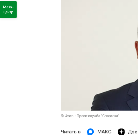
Матч-
центр
© Фото : Пресс-служба "Спартака"
Читать в
МАКС
Дзе