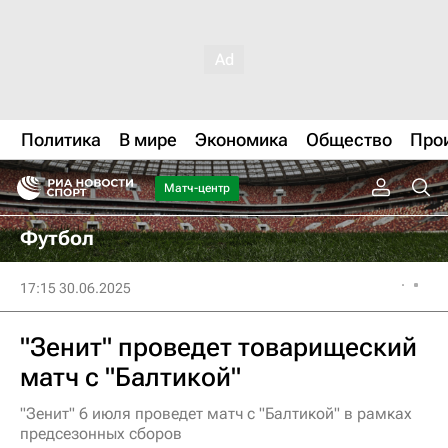
Политика
В мире
Экономика
Общество
Про
Матч-центр
Футбол
17:15 30.06.2025
"Зенит" проведет товарищеский
матч с "Балтикой"
"Зенит" 6 июля проведет матч с "Балтикой" в рамках
предсезонных сборов