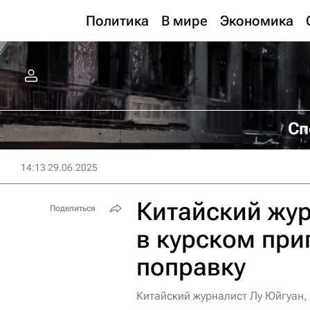
Политика
В мире
Экономика
Сп
14:13 29.06.2025
Китайский жу
Поделиться
в курском при
поправку
Китайский журналист Лу Юйгуан, 