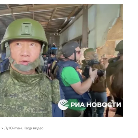
ix Лу Юйгуан. Кадр видео