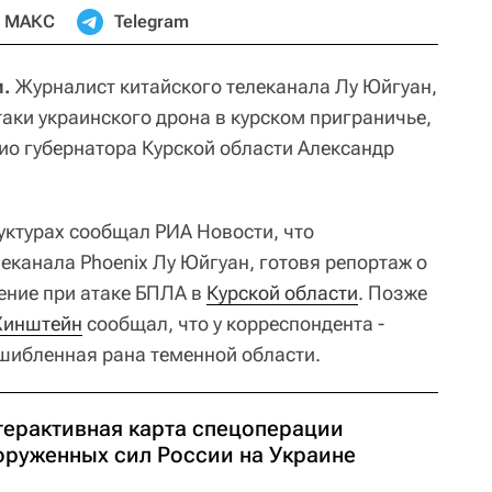
МАКС
Telegram
и.
Журналист китайского телеканала Лу Юйгуан,
аки украинского дрона в курском приграничье,
рио губернатора Курской области Александр
уктурах сообщал РИА Новости, что
еканала Phoenix Лу Юйгуан, готовя репортаж о
ение при атаке БПЛА в
Курской области
. Позже
Хинштейн
сообщал, что у корреспондента -
шибленная рана теменной области.
терактивная карта спецоперации
оруженных сил России на Украине