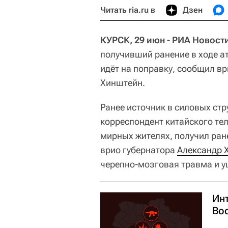
Читать ria.ru в
Дзен
КУРСК, 29 июн - РИА Новост
получивший ранение в ходе ат
идёт на поправку, сообщил в
Хинштейн.
Ранее источник в силовых стр
корреспондент китайского тел
мирных жителях, получил ран
врио губернатора
Александр 
черепно-мозговая травма и у
Ин
Во