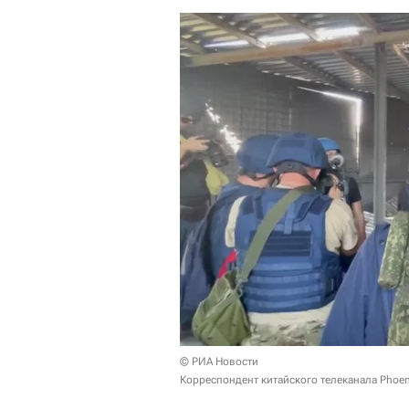
© РИА Новости
Корреспондент китайского телеканала Phoen