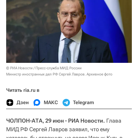
© РИА Новости / Пресс-служба МИД России
Министр иностранных дел РФ Сергей Лавров. Архивное фото
Читать ria.ru в
Дзен
МАКС
Telegram
ЧОЛПОН-АТА, 29 июн - РИА Новости.
Глава
МИД РФ Сергей Лавров заявил, что ему
хотелось бы отдохнуть на озере Иссык-Куль в