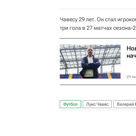
Чавесу 29 лет. Он стал игроко
три гола в 27 матчах сезона-2
Но
нач
29 ию
Футбол
Луис Чавес
Валерий 