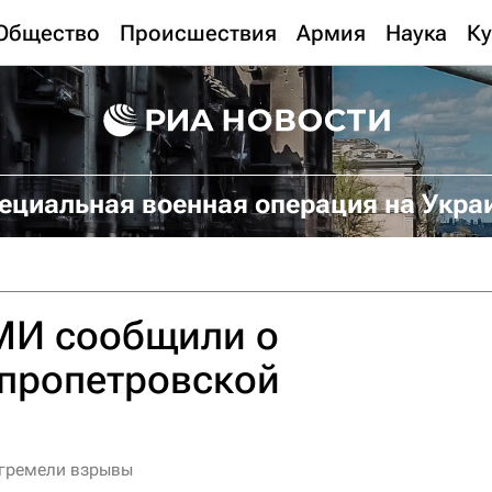
Общество
Происшествия
Армия
Наука
Ку
ециальная военная операция на Укра
МИ сообщили о
епропетровской
огремели взрывы