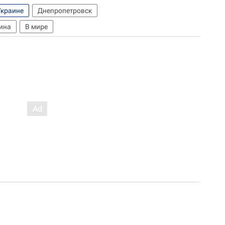
Украине
Днепропетровск
ина
В мире