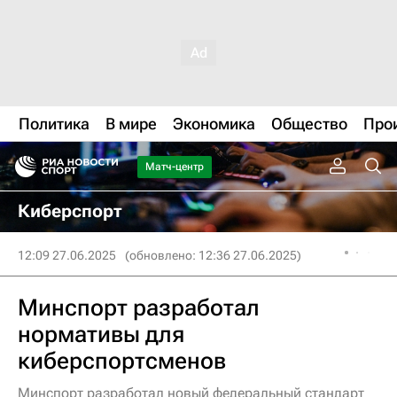
Политика
В мире
Экономика
Общество
Про
Матч-центр
Киберспорт
12:09 27.06.2025
(обновлено: 12:36 27.06.2025)
Минспорт разработал
нормативы для
киберспортсменов
Минспорт разработал новый федеральный стандарт