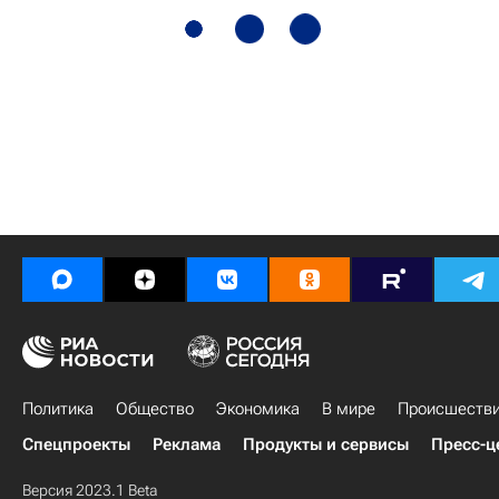
Политика
Общество
Экономика
В мире
Происшеств
Спецпроекты
Реклама
Продукты и сервисы
Пресс-ц
Версия 2023.1 Beta