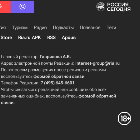
гия
Туризм
Радио
Подкасты
Полезное
Теги
uStore
Ria.ru APK
RSS
Архив
Главный редактор:
Гаврилова А.В.
Адрес электронной почты Редакции:
internet-group@ria.ru
По вопросам размещения пресс-релизов и рекламы
воспользуйтесь
формой обратной связи
Телефон Редакции:
7 (495) 645-6601
Чтобы связаться с редакцией или сообщить обо всех
замеченных ошибках, воспользуйтесь
формой обратной
связи
.