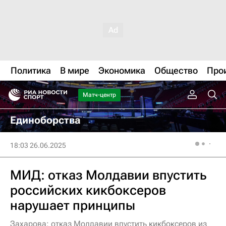
Политика
В мире
Экономика
Общество
Про
Матч-центр
Единоборства
18:03 26.06.2025
МИД: отказ Молдавии впустить
российских кикбоксеров
нарушает принципы
Захарова: отказ Молдавии впустить кикбоксеров из