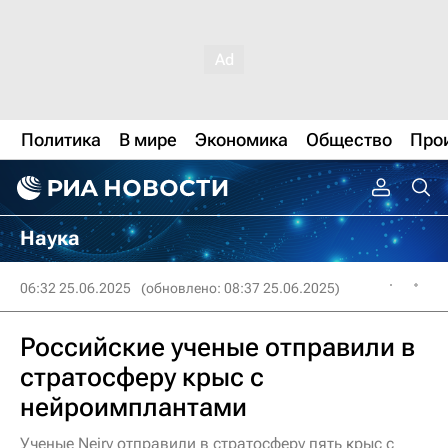
Политика
В мире
Экономика
Общество
Про
Наука
06:32 25.06.2025
(обновлено: 08:37 25.06.2025)
Российские ученые отправили в
стратосферу крыс с
нейроимплантами
Ученые Neiry отправили в стратосферу пять крыс с