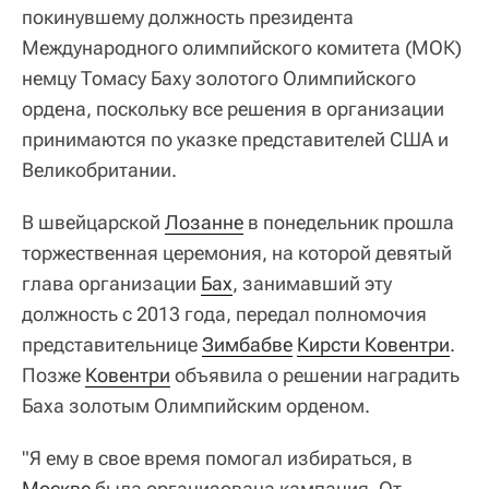
покинувшему должность президента
Международного олимпийского комитета (МОК)
немцу Томасу Баху золотого Олимпийского
ордена, поскольку все решения в организации
принимаются по указке представителей США и
Великобритании.
В швейцарской
Лозанне
в понедельник прошла
торжественная церемония, на которой девятый
глава организации
Бах
, занимавший эту
должность с 2013 года, передал полномочия
представительнице
Зимбабве
Кирсти Ковентри
.
Позже
Ковентри
объявила о решении наградить
Баха золотым Олимпийским орденом.
"Я ему в свое время помогал избираться, в
Москве
была организована кампания. От