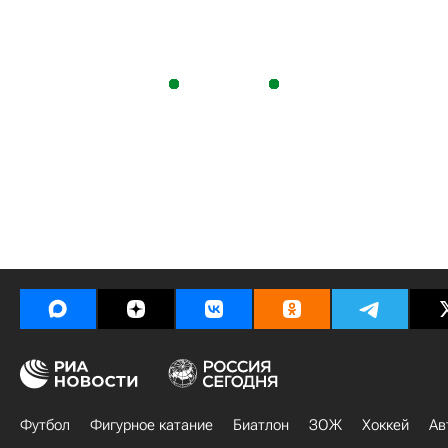
Футбол
Фигурное катание
Биатлон
ЗОЖ
Хоккей
Ав