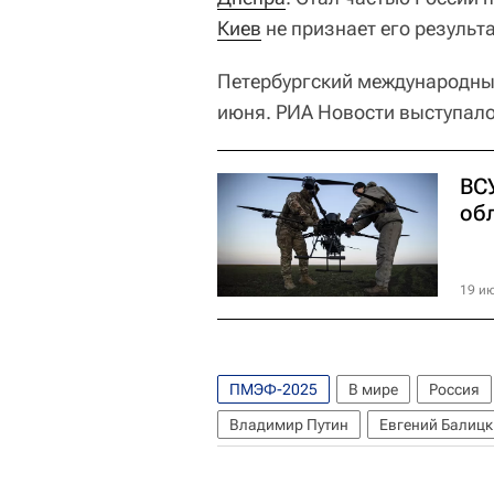
Киев
не признает его результ
Петербургский международный
июня. РИА Новости выступал
ВС
об
19 ию
ПМЭФ-2025
В мире
Россия
Владимир Путин
Евгений Балиц