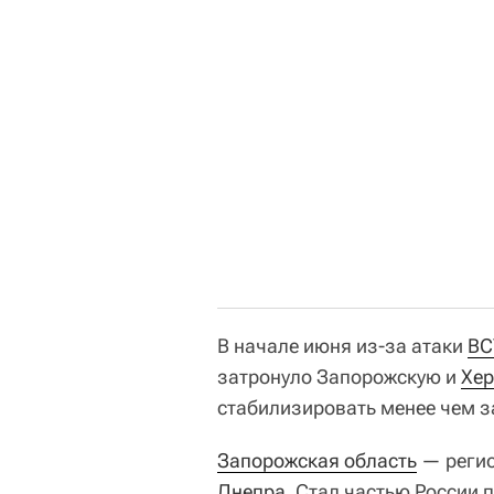
В начале июня из-за атаки
ВС
затронуло Запорожскую и
Хер
стабилизировать менее чем з
Запорожская область
— регио
Днепра
. Стал частью России 