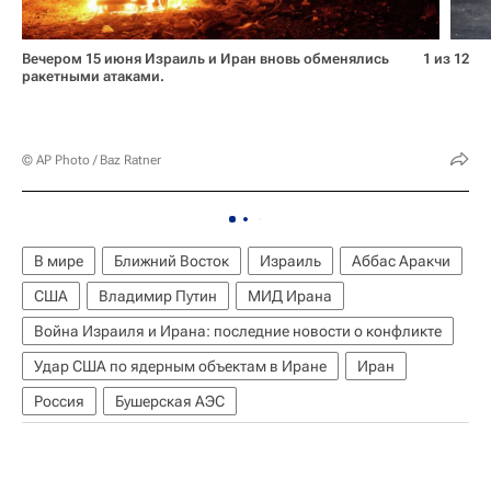
Вечером 15 июня Израиль и Иран вновь обменялись
1 из 12
ракетными атаками.
© AP Photo / Baz Ratner
В мире
Ближний Восток
Израиль
Аббас Аракчи
США
Владимир Путин
МИД Ирана
Война Израиля и Ирана: последние новости о конфликте
Удар США по ядерным объектам в Иране
Иран
Россия
Бушерская АЭС