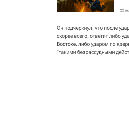
22 ию
Он подчеркнул, что после уд
скорее всего, ответит либо 
Востоке
, либо ударом по яде
"такими безрассудными дей