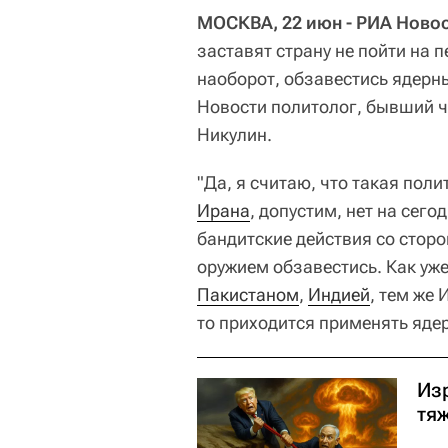
МОСКВА, 22 июн - РИА Новос
заставят страну не пойти на 
наоборот, обзавестись ядерн
Новости политолог, бывший 
Никулин.
"Да, я считаю, что такая поли
Ирана
, допустим, нет на сег
бандитские действия со стор
оружием обзавестись. Как уже
Пакистаном
,
Индией
, тем же 
то приходится применять ядер
Из
тя