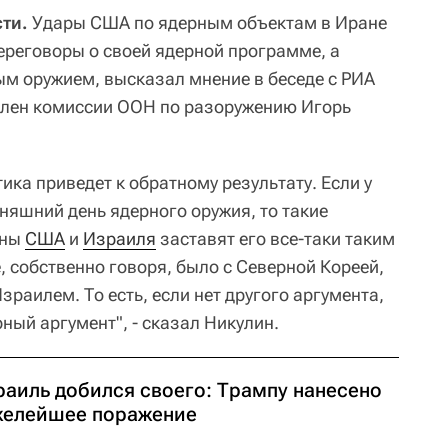
ти.
Удары США по ядерным объектам в Иране
переговоры о своей ядерной программе, а
ым оружием, высказал мнение в беседе с РИА
член комиссии ООН по разоружению Игорь
тика приведет к обратному результату. Если у
одняшний день ядерного оружия, то такие
оны
США
и
Израиля
заставят его все-таки таким
, собственно говоря, было с Северной Кореей,
Израилем. То есть, если нет другого аргумента,
ный аргумент", - сказал Никулин.
раиль добился своего: Трампу нанесено
желейшее поражение