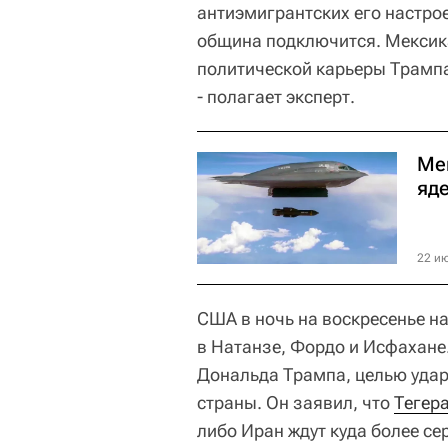
антиэмигрантских его настро
община подключится. Мексикан
политической карьеры Трампа
- полагает эксперт.
Ме
яд
22 ию
США в ночь на воскресенье н
в Натанзе, Фордо и Исфахане
Дональда Трампа, целью уда
страны. Он заявил, что
Тегер
либо Иран ждут куда более се