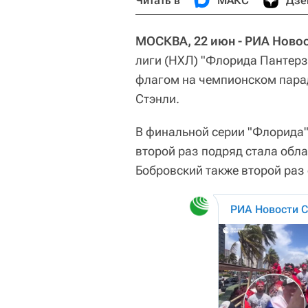
Читать в
МАКС
Дзе
МОСКВА, 22 июн - РИА Новос
лиги (НХЛ) "Флорида Пантерз
флагом на чемпионском парад
Стэнли.
В финальной серии "Флорида"
второй раз подряд стала обл
Бобровский также второй раз