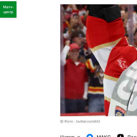
Матч-
центр
© Фото : twitter.com/nhl