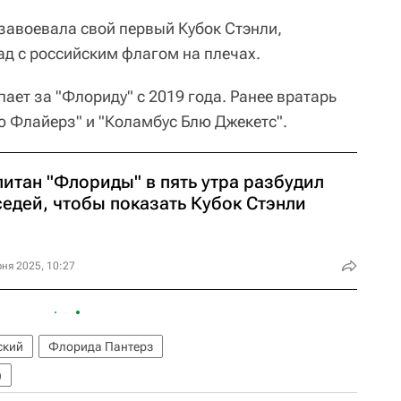
 завоевала свой первый Кубок Стэнли,
ад с российским флагом на плечах.
пает за "Флориду" с 2019 года. Ранее вратарь
 Флайерз" и "Коламбус Блю Джекетс".
питан "Флориды" в пять утра разбудил
седей, чтобы показать Кубок Стэнли
ня 2025, 10:27
ский
Флорида Пантерз
)