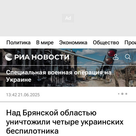
Политика
В мире
Экономика
Общество
Про
Специальная военная операция на
Украине
13:42 21.06.2025
Над Брянской областью
уничтожили четыре украинских
беспилотника