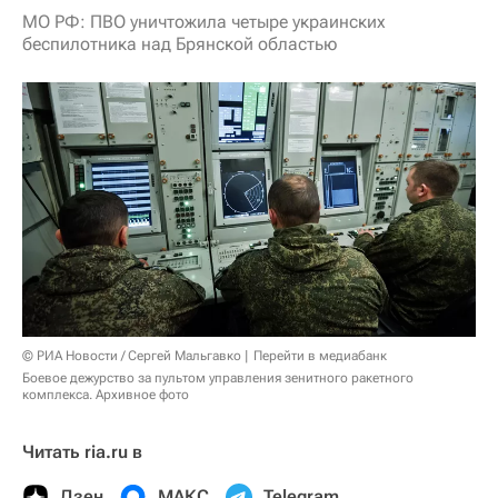
МО РФ: ПВО уничтожила четыре украинских
беспилотника над Брянской областью
© РИА Новости / Сергей Мальгавко
Перейти в медиабанк
Боевое дежурство за пультом управления зенитного ракетного
комплекса. Архивное фото
Читать ria.ru в
Дзен
МАКС
Telegram