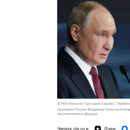
© РИА Новости / Григорий Сысоев
Перейти
Президент России Владимир Путин на плена
экономического форума.
Читать ria.ru в
Дзен