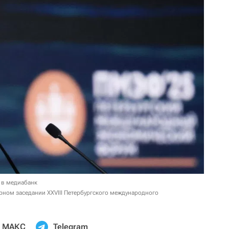
 в медиабанк
рном заседании XXVIII Петербургского международного
МАКС
Telegram