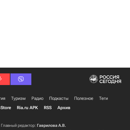
гия
Туризм
Радио
Подкасты
Полезное
Теги
uStore
Ria.ru APK
RSS
Архив
Главный редактор:
Гаврилова А.В.