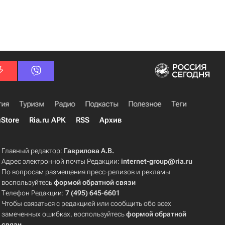
гия
Туризм
Радио
Подкасты
Полезное
Теги
uStore
Ria.ru APK
RSS
Архив
Главный редактор:
Гаврилова А.В.
Адрес электронной почты Редакции:
internet-group@ria.ru
По вопросам размещения пресс-релизов и рекламы
воспользуйтесь
формой обратной связи
Телефон Редакции:
7 (495) 645-6601
Чтобы связаться с редакцией или сообщить обо всех
замеченных ошибках, воспользуйтесь
формой обратной
связи
.