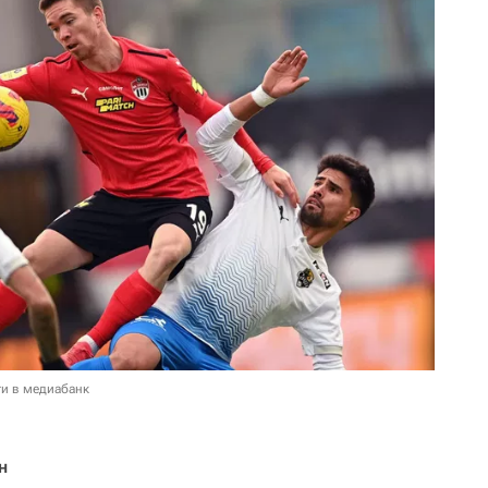
и в медиабанк
н