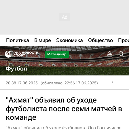
Политика
В мире
Экономика
Общество
Про
Матч-центр
Футбол
20:38 17.06.2025
(обновлено: 22:56 17.06.2025)
"Ахмат" объявил об уходе
футболиста после семи матчей в
команде
"Ахмат" объявил об уходе футболиста Лео Гогличидзе