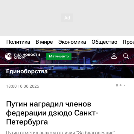
Политика
В мире
Экономика
Общество
Про
Матч-центр
Единоборства
18:00 16.06.2025
Путин наградил членов
федерации дзюдо Санкт-
Петербурга
Путин отметил знаком отличия "За благодеяние"