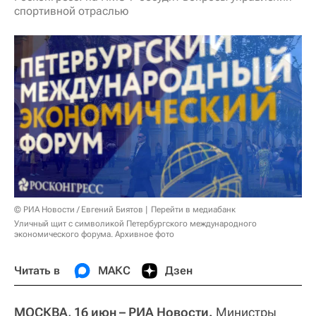
спортивной отраслью
© РИА Новости / Евгений Биятов
Перейти в медиабанк
Уличный щит с символикой Петербургского международного
экономического форума. Архивное фото
Читать в
МАКС
Дзен
МОСКВА, 16 июн – РИА Новости.
Министры