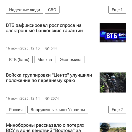
Надежные люди
СВО
Еще
1
Новгородская область
ВТБ зафиксировал рост спроса на
электронные банковские гарантии
16 июня 2025, 12:15
644
ВТБ (банк)
Москва
Экономика
Войска группировки "Центр" улучшили
положение по переднему краю
16 июня 2025, 12:14
2574
Россия
Вооруженные силы Украины
Еще
2
Министерство обороны РФ (Минобороны РФ)
Минобороны рассказало о потерях
Специальная военная операция на Украине
ВСУ в зоне действий "Востока" за