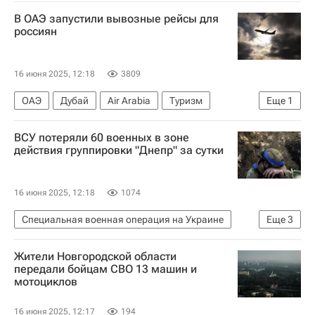
Ленинградская область
Гатчинский район
В ОАЭ запустили вывозные рейсы для
Санкт-Петербург
ПМЭФ
Систэм Электрик
россиян
16 июня 2025, 12:18
3809
ОАЭ
Дубай
Air Arabia
Туризм
Еще
1
Новости - Туризм
ВСУ потеряли 60 военных в зоне
действия группировки "Днепр" за сутки
16 июня 2025, 12:18
1074
Специальная военная операция на Украине
Еще
3
Запорожская область
Жители Новгородской области
Министерство обороны РФ (Минобороны РФ)
передали бойцам СВО 13 машин и
мотоциклов
Вооруженные силы Украины
16 июня 2025, 12:17
194