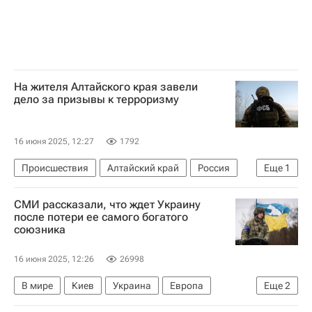
На жителя Алтайского края завели
дело за призывы к терроризму
16 июня 2025, 12:27
1792
Происшествия
Алтайский край
Россия
Еще
1
Федеральная служба безопасности РФ (ФСБ России)
СМИ рассказали, что ждет Украину
после потери ее самого богатого
союзника
16 июня 2025, 12:26
26998
В мире
Киев
Украина
Европа
Еще
2
Гуидо Крозетто