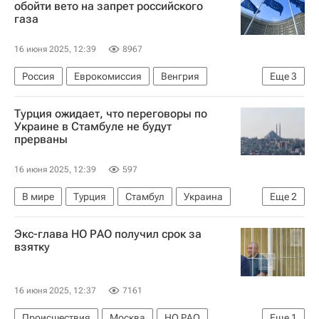
обойти вето на запрет российского
газа
16 июня 2025, 12:39
8967
Россия
Еврокомиссия
Венгрия
Еще
3
Евросоюз
Словакия
В мире
Турция ожидает, что переговоры по
Украине в Стамбуле не будут
прерваны
16 июня 2025, 12:39
597
В мире
Турция
Стамбул
Украина
Еще
2
Россия
Владимир Мединский
Экс-глава НО РАО получил срок за
взятку
16 июня 2025, 12:37
7161
Происшествия
Москва
НО РАО
Еще
1