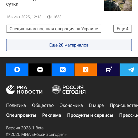
сутки
16 июня 2025, 12:13
1633
Специальная военная операция на Украине
Еще
4
Донецкая Народная Республика
Еще 20 материалов
Днепропетровская область
Запорожская область
Вооруженные силы Украины
Политика
Общество
Экономика
В мире
Происшеств
Спецпроекты
Реклама
Продукты и сервисы
Пресс-ц
Версия 2023.1 Beta
© 2026 МИА «Россия сегодня»