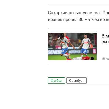
Сахархизан выступает за "
Ор
иранец провел 30 матчей во в
В 
си
15 ию
Футбол
Оренбург