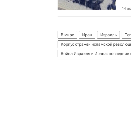
14 ию
В мире
Иран
Израиль
Тег
Корпус стражей исламской революц
Война Израиля и Ирана: последние 