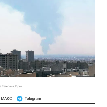
е Тегерана, Иран
МАКС
Telegram