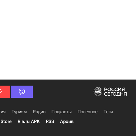
гия
Туризм
Радио
Подкасты
Полезное
Теги
uStore
Ria.ru APK
RSS
Архив