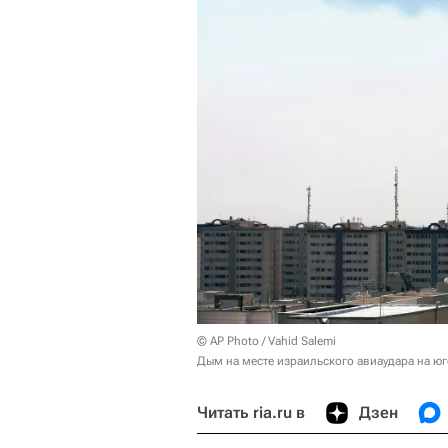
© AP Photo / Vahid Salemi
Дым на месте израильского авиаудара на юг
Читать ria.ru в
Дзен