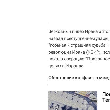
Верховный лидер Ирана аято
назвал преступлением удары
"горькая и страшная судьба"
революции Ирана (КСИР), исл
начала операцию "Правдивое 
целям в Израиле.
Обострение конфликта межд
По
Те