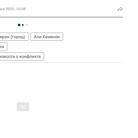
ня 2025, 10:06
еран (город)
Али Хаменеи
ии
новости о конфликте