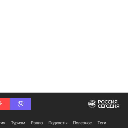
гия
Туризм
Радио
Подкасты
Полезное
Теги