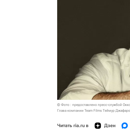
© Фото : предоставлено пресс-службой Окк
Глава компании Team Films Теймур Джафаро
Читать ria.ru в
Дзен