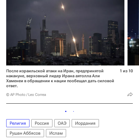
После израильской атаки на Иран, предпринятой
1 из 10
накануне, верховный лидер Ирана аятолла Али
Хаменеи в обращении к нации пообещал дать силовой
ответ.
© AP Photo / Leo Correa
Религия
Россия
ОАЭ
Иордания
Рушан Аббясов
Ислам