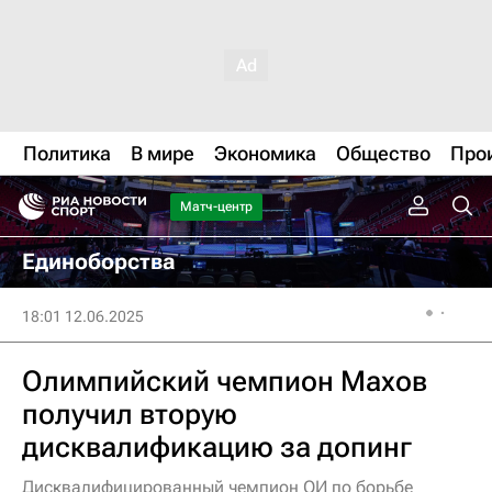
Политика
В мире
Экономика
Общество
Про
Матч-центр
Единоборства
18:01 12.06.2025
Олимпийский чемпион Махов
получил вторую
дисквалификацию за допинг
Дисквалифицированный чемпион ОИ по борьбе