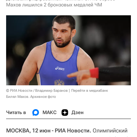
Махов лишился 2 бронзовых медалей ЧМ
© РИА Новости / Владимир Баранов
Перейти в медиабанк
Билял Махов. Архивное фото
Читать в
МАКС
Дзен
МОСКВА, 12 июн - РИА Новости.
Олимпийский