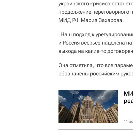
украинского кризиса останет
продолжение переговорного 
МИД РФ Мария Захарова.
"Наш подход к урегулировани
и
Россия
всерьез нацелена на
выхода на какие-то договорен
Она отметила, что все парам
обозначены российским руко
МИ
ре
11 ию