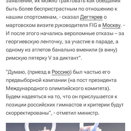
заявлений, их можно трактовать как обещания
быть более беспристрастным по отношению к
нашим спортсменам, - сказал
Дегтярев
о
мартовском визите руководителя FIG в
Москву
. -
И после этого начались вероломные отказы – за
георгиевскую ленточку, за участие в параде, а
одному из атлетов банально вменили (в вину)
римскую пятерку V за диктант".
"Думаю, (приезд в
Россию
) был частью его
предвыборной кампании (на пост президента
Международного олимпийского комитета).
Будем надеяться на то, что он прислушается к
позиции российских гимнастов и критерии будут
скорректированы", - отметил министр.