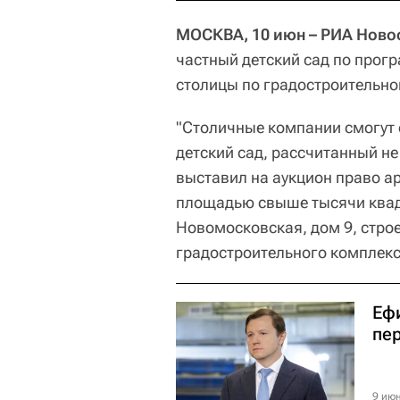
МОСКВА, 10 июн – РИА Ново
частный детский сад по прог
столицы по градостроительно
"Столичные компании смогут 
детский сад, рассчитанный не
выставил на аукцион право ар
площадью свыше тысячи квадр
Новомосковская, дом 9, строе
градостроительного комплек
Еф
пе
9 июн