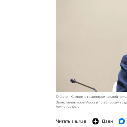
© Фото : Комплекс градостроительной поли
Заместитель мэра Москвы по вопросам град
Архивное фото
Читать ria.ru в
Дзен