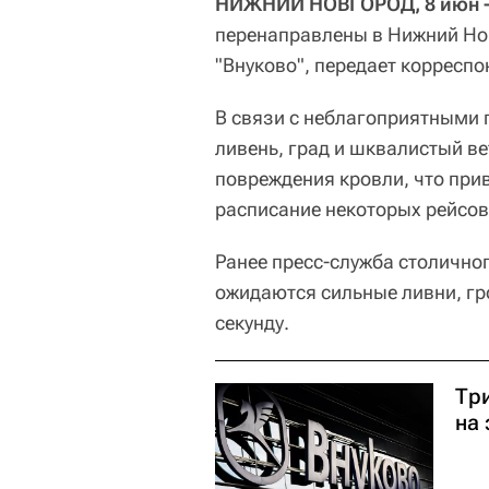
НИЖНИЙ НОВГОРОД, 8 июн -
перенаправлены в Нижний Но
"Внуково", передает корреспо
В связи с неблагоприятными
ливень, град и шквалистый ве
повреждения кровли, что при
расписание некоторых рейсов
Ранее пресс-служба столично
ожидаются сильные ливни, гро
секунду.
Тр
на