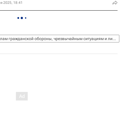
я 2025, 18:41
МЧС России (Министерство РФ по делам гражданской обороны, чрезвычайным ситуациям и ликвидации последствий стихийных бедствий)