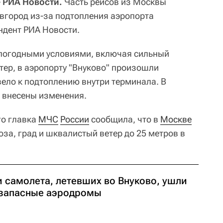
 РИА Новости.
Часть рейсов из Москвы
вгород из-за подтопления аэропорта
ндент РИА Новости.
 погодными условиями, включая сильный
тер, в аэропорту "Внуково" произошли
вело к подтоплению внутри терминала. В
 внесены изменения.
го главка
МЧС
России
сообщила, что в
Москве
за, град и шквалистый ветер до 25 метров в
и самолета, летевших во Внуково, ушли
 запасные аэродромы