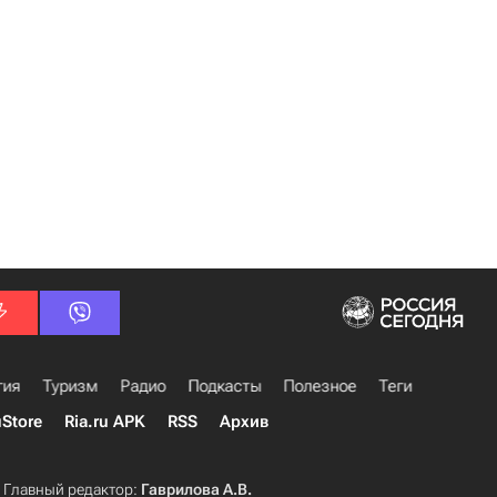
гия
Туризм
Радио
Подкасты
Полезное
Теги
uStore
Ria.ru APK
RSS
Архив
Главный редактор:
Гаврилова А.В.