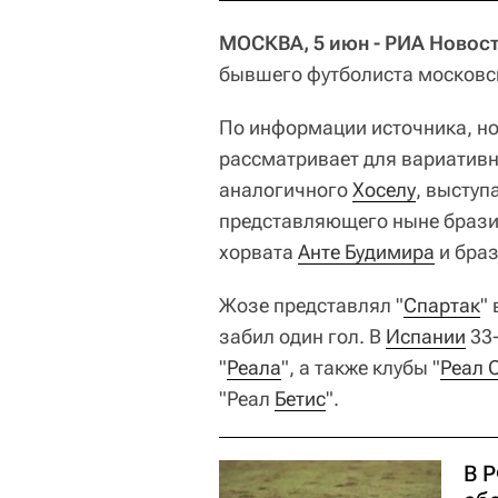
МОСКВА, 5 июн - РИА Новост
бывшего футболиста московск
По информации источника, н
рассматривает для вариативн
аналогичного
Хоселу
, выступ
представляющего ныне браз
хорвата
Анте Будимира
и бра
Жозе представлял "
Спартак
"
забил один гол. В
Испании
33-
"
Реала
", а также клубы "
Реал 
"Реал
Бетис
".
В 