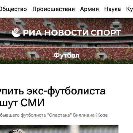
Общество
Происшествия
Армия
Наука
Ку
Футбол
упить экс-футболиста
ишут СМИ
е бывшего футболиста "Спартака" Виллиана Жозе