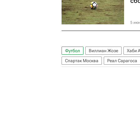
сб
5 июн
Футбол
Виллиан Жозе
Хаби 
Спартак Москва
Реал Сарагоса