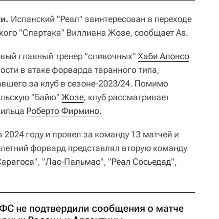
и.
Испанский "Реал" заинтересован в переходе
ого "Спартака" Виллиана Жозе, сообщает As.
овый главный тренер "сливочных"
Хаби Алонсо
ости в атаке форварда таранного типа,
авшего за клуб в сезоне-2023/24. Помимо
ильскую "Байю"
Жозе
, клуб рассматривает
зильца
Роберто Фирмино
.
 в 2024 году и провел за команду 13 матчей и
летний форвард представлял вторую команду
Сарагоса
", "
Лас-Пальмас
", "
Реал Сосьедад
",
РФС не подтвердили сообщения о матче