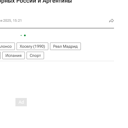
орных России и Аргентины
я 2025, 15:21
Алонсо
Хоселу (1990)
Реал Мадрид
Испания
Спорт