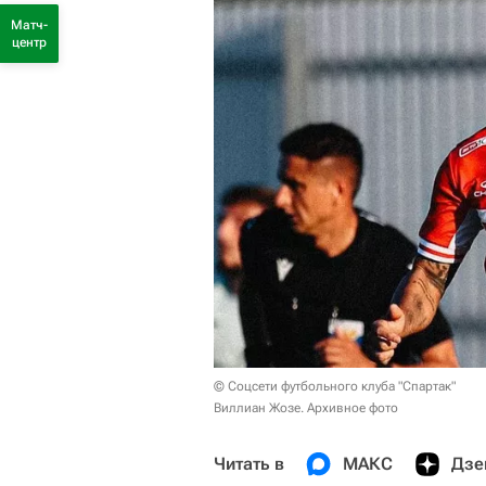
Матч-
центр
© Соцсети футбольного клуба "Спартак"
Виллиан Жозе. Архивное фото
Читать в
МАКС
Дзе