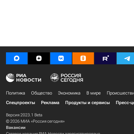
Политика
Общество
Экономика
В мире
Происшеств
Спецпроекты
Реклама
Продукты и сервисы
Пресс-ц
Версия 2023.1 Beta
© 2026 МИА «Россия сегодня»
Вакансии
Сетевое издание РИА Новости зарегистрировано